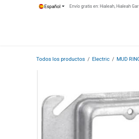
Ir al contenido
Español
Envío gratis en: Hialeah, Hialeah G
Inicio
Tienda
Blog
Contáctenos
Todos los productos
Electric
MUD RIN