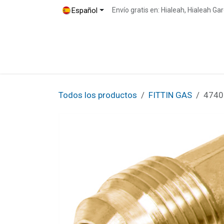
Ir al contenido
Español
Envío gratis en: Hialeah, Hialeah G
Inicio
Tienda
Blog
Contáctenos
Todos los productos
FITTIN GAS
4740